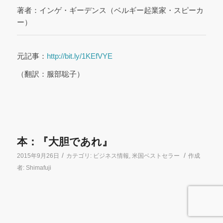
著者：インゲ・ギーデンス（ベルギー起業家・スピーカ
ー）
元記事：
http://bit.ly/1KEfVYE
（翻訳：服部聡子）
本：『大胆であれ』
/
/
2015年9月26日
カテゴリ:
ビジネス情報
,
米国ベストセラー
作成
者:
Shimafuji