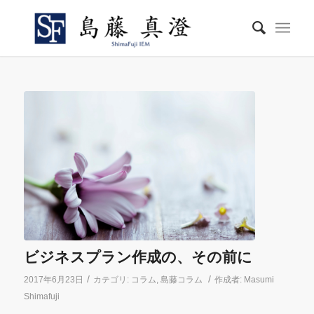
ビジネスプラン作成の、その前に
/
/
2017年6月23日
カテゴリ:
コラム
,
島藤コラム
作成者:
Masumi
Shimafuji