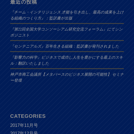
最近の投稿
『チーム・インテリジェンス 才能を引き出し、最高の成果を上げ
る組織のつくり方』：監訳書が出版
『第22回全国大学コンソーシアム研究交流フォーラム』にてシン
ポジニスト
『センテニアルズ』百年生きる組織：監訳書が発刊されました
『影響力の科学』ビジネスで成功し人生を豊かにする最上のスキ
ル：翻訳いたしました
神戸市商工会議所【メタバースのビジネス展開の可能性】 セミナ
ー登壇
CATEGORIES
2017年11月号
2017年12月号