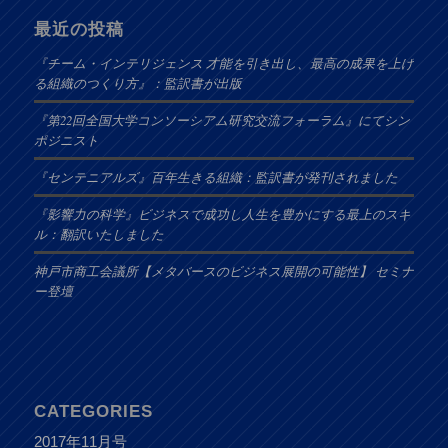
最近の投稿
『チーム・インテリジェンス 才能を引き出し、最高の成果を上げ
る組織のつくり方』：監訳書が出版
『第22回全国大学コンソーシアム研究交流フォーラム』にてシン
ポジニスト
『センテニアルズ』百年生きる組織：監訳書が発刊されました
『影響力の科学』ビジネスで成功し人生を豊かにする最上のスキ
ル：翻訳いたしました
神戸市商工会議所【メタバースのビジネス展開の可能性】 セミナ
ー登壇
CATEGORIES
2017年11月号