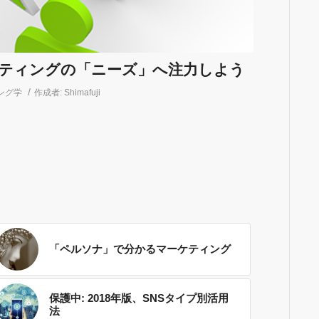
ケティングの「ニーズ」へ注力しよう
/
ング学
作成者:
Shimafuji
「ペルソナ」で分かるマーケティング
保護中: 2018年版、SNSタイプ別活用
法