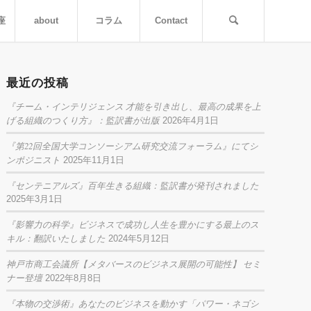
座
about
コラム
Contact
最近の投稿
『チーム・インテリジェンス 才能を引き出し、最高の成果を上
げる組織のつくり方』：監訳書が出版
2026年4月1日
『第22回全国大学コンソーシアム研究交流フォーラム』にてシ
ンポジニスト
2025年11月1日
『センテニアルズ』百年生きる組織：監訳書が発刊されました
2025年3月1日
『影響力の科学』ビジネスで成功し人生を豊かにする最上のス
キル：翻訳いたしました
2024年5月12日
神戸市商工会議所【メタバースのビジネス展開の可能性】 セミ
ナー登壇
2022年8月8日
『本物の交渉術』あなたのビジネスを動かす「パワー・ネゴシ