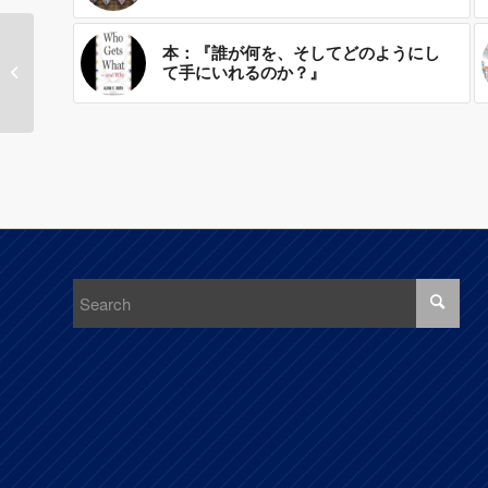
なぜ枝豆？ 世界で注
本：『誰が何を、そしてどのようにし
て手にいれるのか？』
目される酒の肴に隠さ
れたマーケ...