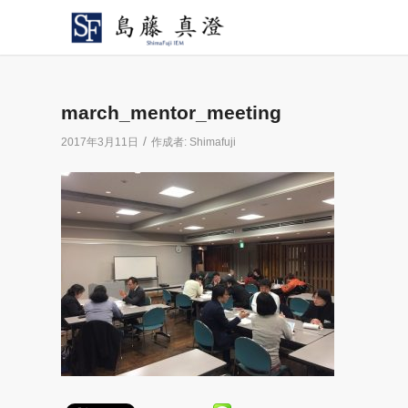
march_mentor_meeting
/
2017年3月11日
作成者:
Shimafuji