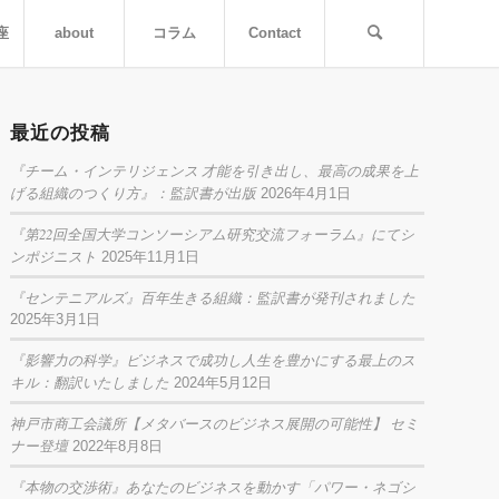
座
about
コラム
Contact
最近の投稿
『チーム・インテリジェンス 才能を引き出し、最高の成果を上
げる組織のつくり方』：監訳書が出版
2026年4月1日
『第22回全国大学コンソーシアム研究交流フォーラム』にてシ
ンポジニスト
2025年11月1日
『センテニアルズ』百年生きる組織：監訳書が発刊されました
2025年3月1日
『影響力の科学』ビジネスで成功し人生を豊かにする最上のス
キル：翻訳いたしました
2024年5月12日
神戸市商工会議所【メタバースのビジネス展開の可能性】 セミ
ナー登壇
2022年8月8日
『本物の交渉術』あなたのビジネスを動かす「パワー・ネゴシ