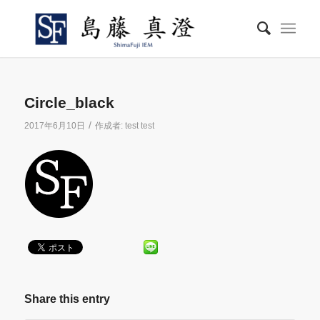
Circle_black
/
2017年6月10日
作成者:
test test
Share this entry