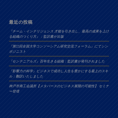
最近の投稿
『チーム・インテリジェンス 才能を引き出し、最高の成果を上げ
る組織のつくり方』：監訳書が出版
『第22回全国大学コンソーシアム研究交流フォーラム』にてシン
ポジニスト
『センテニアルズ』百年生きる組織：監訳書が発刊されました
『影響力の科学』ビジネスで成功し人生を豊かにする最上のスキ
ル：翻訳いたしました
神戸市商工会議所【メタバースのビジネス展開の可能性】 セミナ
ー登壇