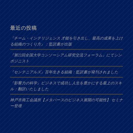
最近の投稿
『チーム・インテリジェンス 才能を引き出し、最高の成果を上げ
る組織のつくり方』：監訳書が出版
『第22回全国大学コンソーシアム研究交流フォーラム』にてシン
ポジニスト
『センテニアルズ』百年生きる組織：監訳書が発刊されました
『影響力の科学』ビジネスで成功し人生を豊かにする最上のスキ
ル：翻訳いたしました
神戸市商工会議所【メタバースのビジネス展開の可能性】 セミナ
ー登壇