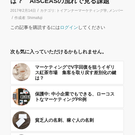
は？ AISCEASの流れで見る課題
/
2017年2月14日
カテゴリ:
トイアンナーマーケティング学
,
メンバー
/
作成者:
Shimafuji
この記事を購読するには
ログイン
してください
次も気に入っていただけるかもしれません。
マーケティングでV字回復を狙うイギリ
ス紅茶市場 集客を取り戻す差別化の鍵
は？
保護中: 中小企業でもできる、ローコス
トなマーケティングPR例
貧乏人の名刺、稼ぐ人の名刺