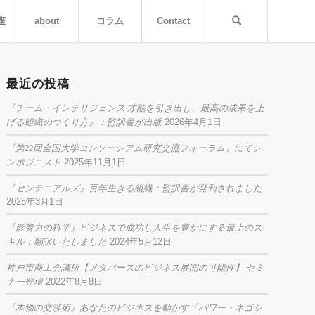
座
about
コラム
Contact
最近の投稿
『チーム・インテリジェンス 才能を引き出し、最高の成果を上
げる組織のつくり方』：監訳書が出版
2026年4月1日
『第22回全国大学コンソーシアム研究交流フォーラム』にてシ
ンポジニスト
2025年11月1日
『センテニアルズ』百年生きる組織：監訳書が発刊されました
2025年3月1日
『影響力の科学』ビジネスで成功し人生を豊かにする最上のス
キル：翻訳いたしました
2024年5月12日
神戸市商工会議所【メタバースのビジネス展開の可能性】 セミ
ナー登壇
2022年8月8日
『本物の交渉術』あなたのビジネスを動かす「パワー・ネゴシ