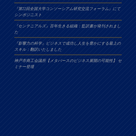
『第22回全国大学コンソーシアム研究交流フォーラム』にて
シンポジニスト
『センテニアルズ』百年生きる組織：監訳書が発刊されまし
た
『影響力の科学』ビジネスで成功し人生を豊かにする最上の
スキル：翻訳いたしました
神戸市商工会議所【メタバースのビジネス展開の可能性】 セ
ミナー登壇