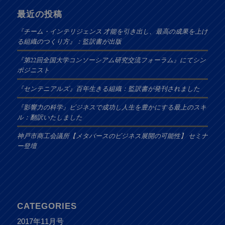
最近の投稿
『チーム・インテリジェンス 才能を引き出し、最高の成果を上げ
る組織のつくり方』：監訳書が出版
『第22回全国大学コンソーシアム研究交流フォーラム』にてシン
ポジニスト
『センテニアルズ』百年生きる組織：監訳書が発刊されました
『影響力の科学』ビジネスで成功し人生を豊かにする最上のスキ
ル：翻訳いたしました
神戸市商工会議所【メタバースのビジネス展開の可能性】 セミナ
ー登壇
CATEGORIES
2017年11月号