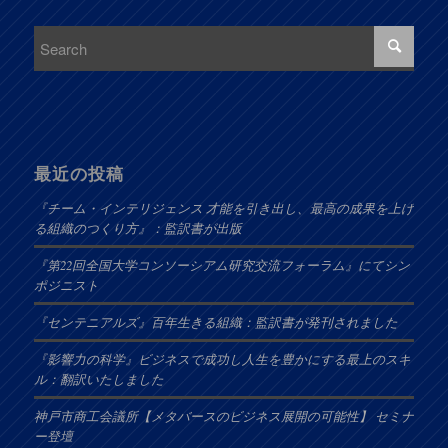
最近の投稿
『チーム・インテリジェンス 才能を引き出し、最高の成果を上げ
る組織のつくり方』：監訳書が出版
『第22回全国大学コンソーシアム研究交流フォーラム』にてシン
ポジニスト
『センテニアルズ』百年生きる組織：監訳書が発刊されました
『影響力の科学』ビジネスで成功し人生を豊かにする最上のスキ
ル：翻訳いたしました
神戸市商工会議所【メタバースのビジネス展開の可能性】 セミナ
ー登壇