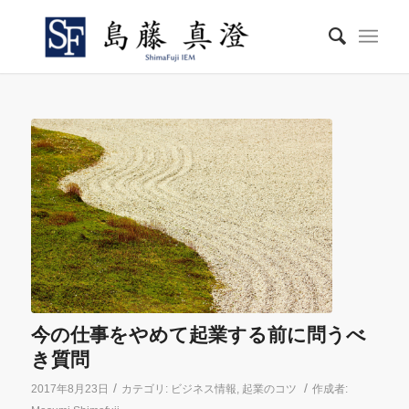
今の仕事をやめて起業する前に問うべ
き質問
/
/
2017年8月23日
カテゴリ:
ビジネス情報
,
起業のコツ
作成者: