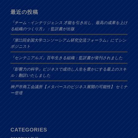
最近の投稿
『チーム・インテリジェンス 才能を引き出し、最高の成果を上げ
る組織のつくり方』：監訳書が出版
『第22回全国大学コンソーシアム研究交流フォーラム』にてシン
ポジニスト
『センテニアルズ』百年生きる組織：監訳書が発刊されました
『影響力の科学』ビジネスで成功し人生を豊かにする最上のスキ
ル：翻訳いたしました
神戸市商工会議所【メタバースのビジネス展開の可能性】 セミナ
ー登壇
CATEGORIES