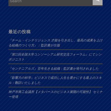
最近の投稿
『チーム・インテリジェンス 才能を引き出し、最高の成果を上げ
る組織のつくり方』：監訳書が出版
『第22回全国大学コンソーシアム研究交流フォーラム』にてシン
ポジニスト
『センテニアルズ』百年生きる組織：監訳書が発刊されました
『影響力の科学』ビジネスで成功し人生を豊かにする最上のスキ
ル：翻訳いたしました
神戸市商工会議所【メタバースのビジネス展開の可能性】 セミナ
ー登壇