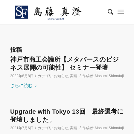
投稿
神戸市商工会議所【メタバースのビジ
ネス展開の可能性】 セミナー登壇
/
/
2022年8月8日
カテゴリ:
お知らせ
,
実績
作成者:
Masumi Shimafuji
さらに読む
Upgrade with Tokyo 13回 最終選考に
登壇しました。
/
/
2021年7月6日
カテゴリ:
お知らせ
,
実績
作成者:
Masumi Shimafuji