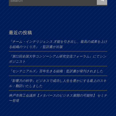
最近の投稿
『チーム・インテリジェンス 才能を引き出し、最高の成果を上げ
る組織のつくり方』：監訳書が出版
『第22回全国大学コンソーシアム研究交流フォーラム』にてシン
ポジニスト
『センテニアルズ』百年生きる組織：監訳書が発刊されました
『影響力の科学』ビジネスで成功し人生を豊かにする最上のスキ
ル：翻訳いたしました
神戸市商工会議所【メタバースのビジネス展開の可能性】 セミナ
ー登壇