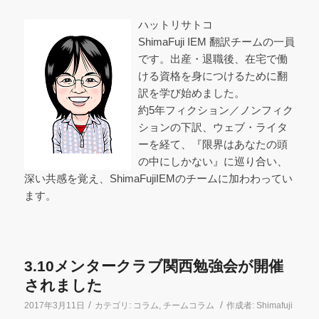
ハットリサトコ
ShimaFuji IEM 翻訳チームの一員
です。出産・退職後、在宅で働
ける資格を身につけるために翻
訳を学び始めました。
約5年フィクション／ノンフィク
ションの下訳、ウェブ・ライタ
ーを経て、『限界はあなたの頭
の中にしかない』に巡り合い、
深い共感を覚え、ShimaFujiIEMのチームに加わわってい
ます。
3.10メンタークラブ関西勉強会が開催
されました
/
/
2017年3月11日
カテゴリ:
コラム
,
チームコラム
作成者:
Shimafuji