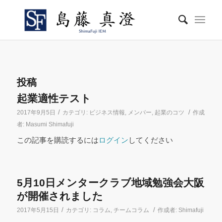
投稿
起業適性テスト
/
/
2017年9月5日
カテゴリ:
ビジネス情報
,
メンバー
,
起業のコツ
作成
者:
Masumi Shimafuji
この記事を購読するには
ログイン
してください
5月10日メンタークラブ地域勉強会大阪
が開催されました
/
/
2017年5月15日
カテゴリ:
コラム
,
チームコラム
作成者:
Shimafuji