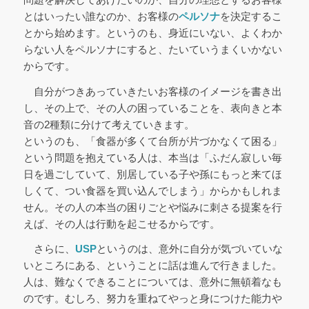
とはいったい誰なのか、お客様の
ペルソナ
を決定するこ
とから始めます。というのも、身近にいない、よくわか
らない人をペルソナにすると、たいていうまくいかない
からです。
自分がつきあっていきたいお客様のイメージを書き出
し、その上で、その人の困っていることを、表向きと本
音の2種類に分けて考えていきます。
というのも、「食器が多くて台所が片づかなくて困る」
という問題を抱えている人は、本当は「ふだん寂しい毎
日を過ごしていて、別居している子や孫にもっと来てほ
しくて、つい食器を買い込んでしまう」からかもしれま
せん。その人の本当の困りごとや悩みに刺さる提案を行
えば、その人は行動を起こせるからです。
さらに、
USP
というのは、意外に自分が気づいていな
いところにある、ということに話は進んで行きました。
人は、難なくできることについては、意外に無頓着なも
のです。むしろ、努力を重ねてやっと身につけた能力や