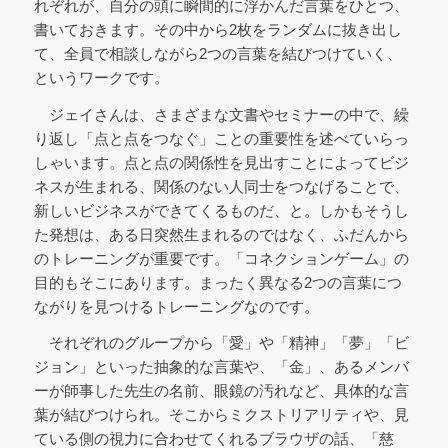
れぞれが、自分の頭に瞬間的に浮かんだ言葉をひとつ、
書いておきます。その中から2枚をランダムに抜き出し
て、全員で相談しながら2つの言葉を結びつけていく、
というワークです。
ジェイさんは、さまざまな文書やセミナーの中で、繰
り返し「点と点をつなぐ」ことの重要性を述べていらっ
しゃいます。点と点の関係性を見出すことによってビジ
ネスが生まれる、関係のない人同士をつなげることで、
新しいビジネスができてくるものだ、と。しかもそうし
た発想は、ある日突然生まれるのではなく、ふだんから
のトレーニングが重要です。「コネクションゲーム」の
目的もそこにあります。まったく異なる2つの言葉につ
ながりを見つけるトレーニングなのです。
それぞれのグループから「愛」や「精神」「夢」「ビ
ジョン」といった抽象的な言葉や、「金」、あるメンバ
ーが師事した先生の名前、眼鏡の汚れなど、具体的な言
葉が結びつけられ。そこからミクストリアリティや、見
ている側の視力に合わせてくれるブラウザの話、「慈