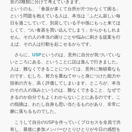
音の2種類に分けて考えていきます。
というのも、「食器が多くて台所が片づかなくて困る」
という問題を抱えている人は、本当は「ふだん寂しい毎
日を過ごしていて、別居している子や孫にもっと来てほ
しくて、つい食器を買い込んでしまう」からかもしれま
せん。その人の本当の困りごとや悩みに刺さる提案を行
えば、その人は行動を起こせるからです。
さらに、
USP
というのは、意外に自分が気づいていな
いところにある、ということに話は進んで行きました。
人は、難なくできることについては、意外に無頓着なも
のです。むしろ、努力を重ねてやっと身につけた能力や
技術の方を、高く評価してしまいます。ところが、本当
のその人の強みというのは、難なくできること、なぜで
きるのか自分でもよくわからないことにあるのです。こ
の指摘は、わたし自身も思い当たるものがあり、非常に
腑に落ちるものでした。
こうして自分のUSPを作っていくプロセスを全員で共
有し、最後に参加メンバーひとりひとりが今日の感想を