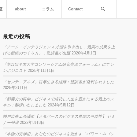
座
about
コラム
Contact
最近の投稿
『チーム・インテリジェンス 才能を引き出し、最高の成果を上
げる組織のつくり方』：監訳書が出版
2026年4月1日
『第22回全国大学コンソーシアム研究交流フォーラム』にてシ
ンポジニスト
2025年11月1日
『センテニアルズ』百年生きる組織：監訳書が発刊されました
2025年3月1日
『影響力の科学』ビジネスで成功し人生を豊かにする最上のス
キル：翻訳いたしました
2024年5月12日
神戸市商工会議所【メタバースのビジネス展開の可能性】 セミ
ナー登壇
2022年8月8日
『本物の交渉術』あなたのビジネスを動かす「パワー・ネゴシ