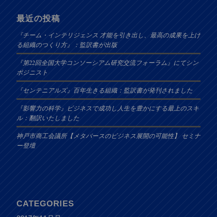
最近の投稿
『チーム・インテリジェンス 才能を引き出し、最高の成果を上げ
る組織のつくり方』：監訳書が出版
『第22回全国大学コンソーシアム研究交流フォーラム』にてシン
ポジニスト
『センテニアルズ』百年生きる組織：監訳書が発刊されました
『影響力の科学』ビジネスで成功し人生を豊かにする最上のスキ
ル：翻訳いたしました
神戸市商工会議所【メタバースのビジネス展開の可能性】 セミナ
ー登壇
CATEGORIES