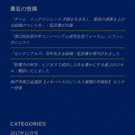
最近の投稿
『チーム・インテリジェンス 才能を引き出し、最高の成果を上げ
る組織のつくり方』：監訳書が出版
『第22回全国大学コンソーシアム研究交流フォーラム』にてシン
ポジニスト
『センテニアルズ』百年生きる組織：監訳書が発刊されました
『影響力の科学』ビジネスで成功し人生を豊かにする最上のスキ
ル：翻訳いたしました
神戸市商工会議所【メタバースのビジネス展開の可能性】 セミナ
ー登壇
CATEGORIES
2017年11月号