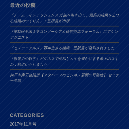
最近の投稿
『チーム・インテリジェンス 才能を引き出し、最高の成果を上げ
る組織のつくり方』：監訳書が出版
『第22回全国大学コンソーシアム研究交流フォーラム』にてシン
ポジニスト
『センテニアルズ』百年生きる組織：監訳書が発刊されました
『影響力の科学』ビジネスで成功し人生を豊かにする最上のスキ
ル：翻訳いたしました
神戸市商工会議所【メタバースのビジネス展開の可能性】 セミナ
ー登壇
CATEGORIES
2017年11月号