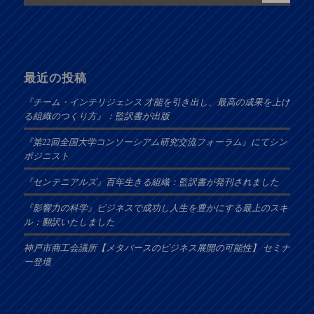
最近の投稿
『チーム・インテリジェンス 才能を引き出し、最高の成果を上げ
る組織のつくり方』：監訳書が出版
『第22回全国大学コンソーシアム研究交流フォーラム』にてシン
ポジニスト
『センテニアルズ』百年生きる組織：監訳書が発刊されました
『影響力の科学』ビジネスで成功し人生を豊かにする最上のスキ
ル：翻訳いたしました
神戸市商工会議所【メタバースのビジネス展開の可能性】 セミナ
ー登壇