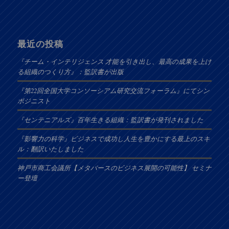
最近の投稿
『チーム・インテリジェンス 才能を引き出し、最高の成果を上げ
る組織のつくり方』：監訳書が出版
『第22回全国大学コンソーシアム研究交流フォーラム』にてシン
ポジニスト
『センテニアルズ』百年生きる組織：監訳書が発刊されました
『影響力の科学』ビジネスで成功し人生を豊かにする最上のスキ
ル：翻訳いたしました
神戸市商工会議所【メタバースのビジネス展開の可能性】 セミナ
ー登壇