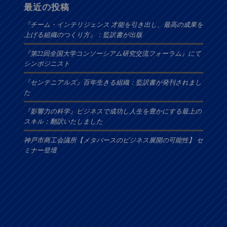
最近の投稿
『チーム・インテリジェンス 才能を引き出し、最高の成果を
上げる組織のつくり方』：監訳書が出版
『第22回全国大学コンソーシアム研究交流フォーラム』にて
シンポジニスト
『センテニアルズ』百年生きる組織：監訳書が発刊されまし
た
『影響力の科学』ビジネスで成功し人生を豊かにする最上の
スキル：翻訳いたしました
神戸市商工会議所【メタバースのビジネス展開の可能性】 セ
ミナー登壇