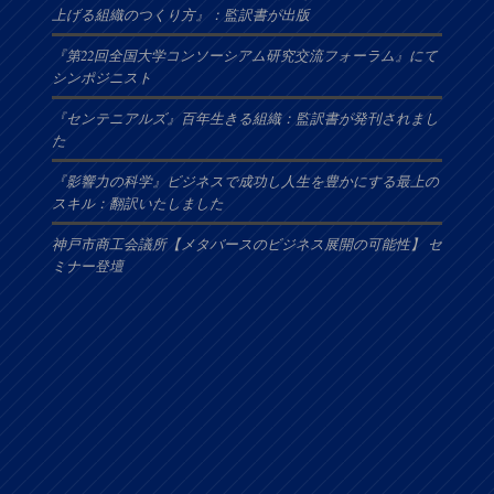
上げる組織のつくり方』：監訳書が出版
『第22回全国大学コンソーシアム研究交流フォーラム』にて
シンポジニスト
『センテニアルズ』百年生きる組織：監訳書が発刊されまし
た
『影響力の科学』ビジネスで成功し人生を豊かにする最上の
スキル：翻訳いたしました
神戸市商工会議所【メタバースのビジネス展開の可能性】 セ
ミナー登壇