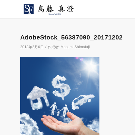
AdobeStock_56387090_20171202
/
2018年3月6日
作成者:
Masumi Shimafuji