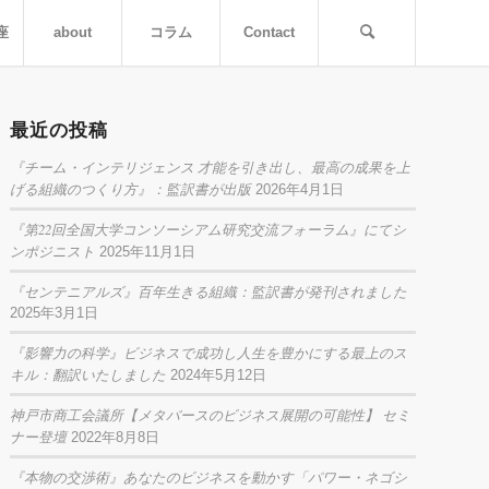
座
about
コラム
Contact
最近の投稿
『チーム・インテリジェンス 才能を引き出し、最高の成果を上
げる組織のつくり方』：監訳書が出版
2026年4月1日
『第22回全国大学コンソーシアム研究交流フォーラム』にてシ
ンポジニスト
2025年11月1日
『センテニアルズ』百年生きる組織：監訳書が発刊されました
2025年3月1日
『影響力の科学』ビジネスで成功し人生を豊かにする最上のス
キル：翻訳いたしました
2024年5月12日
神戸市商工会議所【メタバースのビジネス展開の可能性】 セミ
ナー登壇
2022年8月8日
『本物の交渉術』あなたのビジネスを動かす「パワー・ネゴシ