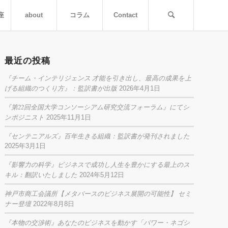
座
about
コラム
Contact
最近の投稿
『チーム・インテリジェンス 才能を引き出し、最高の成果を上
げる組織のつくり方』：監訳書が出版
2026年4月1日
『第22回全国大学コンソーシアム研究交流フォーラム』にてシ
ンポジニスト
2025年11月1日
『センテニアルズ』百年生きる組織：監訳書が発刊されました
2025年3月1日
『影響力の科学』ビジネスで成功し人生を豊かにする最上のス
キル：翻訳いたしました
2024年5月12日
神戸市商工会議所【メタバースのビジネス展開の可能性】 セミ
ナー登壇
2022年8月8日
『本物の交渉術』あなたのビジネスを動かす「パワー・ネゴシ