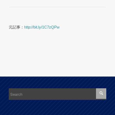
元記事：
http://bit.ly/1C7zQPw