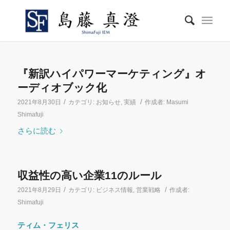
『新訳ハイパワーマーケティング』オ
ーディオブック化
/
/
2021年8月30日
カテゴリ:
お知らせ
,
実績
作成者:
Masumi
Shimafuji
さらに読む
収益性の高い企業11のルール
/
/
2021年8月29日
カテゴリ:
ビジネス情報
,
営業戦略
作成者:
Shimafuji
ティム・フェリス