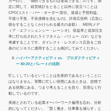
カー曰く、「側的できるものは達成できる」のです。測
定に関して、経営統計をとること以外に役立つことは
CPO(コスト・パー・オーダー:宣伝、達成と予想利益、
不渡り手形、不良債権を含むもの)、許容広告料（広告に
損をすることなくかけられる最大の金額）、MER(メデ
ィア・エフィシェンシー・レーシオ)、収益率と追加注文
率に打ち出されたライフタイム・バリュー（LV）などを
考慮することです。ダイレクト・レスポンス広告をご自
身のビジネスに適用することも検討してみてください。
ハイパーアクティビティ vs. プロダクティビティ
ー
80:20とパレートの法則
忙しくしているということは生産的であるということに
はなりません。実際に忙しい状態にあるときは、怠惰で
ある状態にある、つまり考えることを怠り、見境なく行
動しているのです。
美徳とされている起業オーバーワーク倫理を忘れ、分析
的になってください。「賢く働き、仕事量を減らす」と