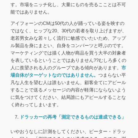
す。市場をニッチ化し、大量にものを売るこことは不可
能ではありません。
アイフォーンのCMは50代の人が踊っている姿を映すの
ではなく、ヒップな20、30代の若者を取り上げますが、
老若男女みな若々しく流行に敏感でいたいため、アップ
ル製品を身にまとい、自身をコンバーツと呼ぶのです。
マーケティングでは描く人物が商品を買う大半の対象者
を表しているということではありません??むしろ多くの
人に羨望される人のグループである傾向があります。
市
場自体がターゲットなのではありません。
つまらない平
凡な人生を望む人は誰もいません、顧客全てにアピール
することで送るメッセージの内容が軽薄にならないよう
に気をつけてください、結局誰にもアピールすることな
く終わってしまいます。
ドラッカーの再考
「測定できるものは達成できる」
いやおうなしに計測をしてください、ピーター・ドラッ