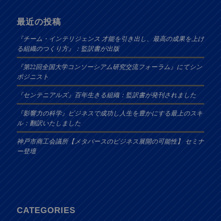
最近の投稿
『チーム・インテリジェンス 才能を引き出し、最高の成果を上げ
る組織のつくり方』：監訳書が出版
『第22回全国大学コンソーシアム研究交流フォーラム』にてシン
ポジニスト
『センテニアルズ』百年生きる組織：監訳書が発刊されました
『影響力の科学』ビジネスで成功し人生を豊かにする最上のスキ
ル：翻訳いたしました
神戸市商工会議所【メタバースのビジネス展開の可能性】 セミナ
ー登壇
CATEGORIES