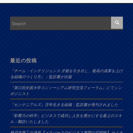
最近の投稿
『チーム・インテリジェンス 才能を引き出し、最高の成果を上げ
る組織のつくり方』：監訳書が出版
『第22回全国大学コンソーシアム研究交流フォーラム』にてシン
ポジニスト
『センテニアルズ』百年生きる組織：監訳書が発刊されました
『影響力の科学』ビジネスで成功し人生を豊かにする最上のスキ
ル：翻訳いたしました
神戸市商工会議所【メタバースのビジネス展開の可能性】 セミナ