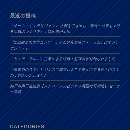
最近の投稿
『チーム・インテリジェンス 才能を引き出し、最高の成果を上げ
る組織のつくり方』：監訳書が出版
『第22回全国大学コンソーシアム研究交流フォーラム』にてシン
ポジニスト
『センテニアルズ』百年生きる組織：監訳書が発刊されました
『影響力の科学』ビジネスで成功し人生を豊かにする最上のスキ
ル：翻訳いたしました
神戸市商工会議所【メタバースのビジネス展開の可能性】 セミナ
ー登壇
CATEGORIES