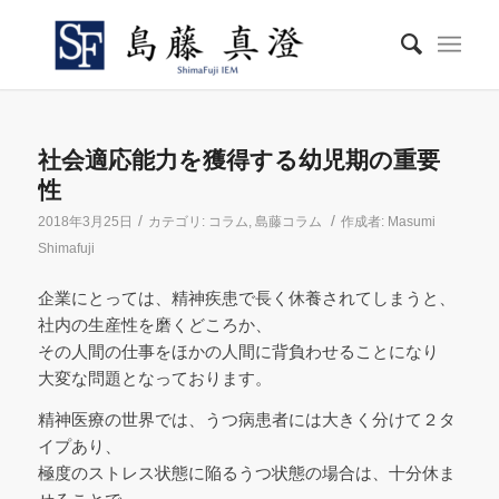
社会適応能力を獲得する幼児期の重要
性
/
/
2018年3月25日
カテゴリ:
コラム
,
島藤コラム
作成者:
Masumi
Shimafuji
企業にとっては、精神疾患で長く休養されてしまうと、
社内の生産性を磨くどころか、
その人間の仕事をほかの人間に背負わせることになり
大変な問題となっております。
精神医療の世界では、うつ病患者には大きく分けて２タ
イプあり、
極度のストレス状態に陥るうつ状態の場合は、十分休ま