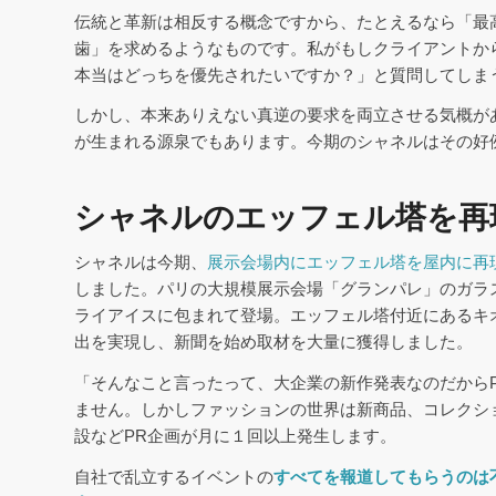
伝統と革新は相反する概念ですから、たとえるなら「最
歯」を求めるようなものです。私がもしクライアントか
本当はどっちを優先されたいですか？」と質問してしま
しかし、本来ありえない真逆の要求を両立させる気概が
が生まれる源泉でもあります。今期のシャネルはその好
シャネルのエッフェル塔を再
シャネルは今期、
展示会場内にエッフェル塔を屋内に再
しました。パリの大規模展示会場「グランパレ」のガラ
ライアイスに包まれて登場。エッフェル塔付近にあるキ
出を実現し、新聞を始め取材を大量に獲得しました。
「そんなこと言ったって、大企業の新作発表なのだから
ません。しかしファッションの世界は新商品、コレクシ
設などPR企画が月に１回以上発生します。
自社で乱立するイベントの
すべてを報道してもらうのは