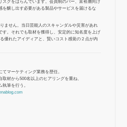
リスクをはらんでいます。会員制のバー、富裕層向け
感を醸し出す必要がある製品やサービスを届けるな
かりません。当日芸能人のスキャンダルや災害があれ
です。それでも取材を獲得し、安定的に知名度を上げ
せる優れたアイディアと、賢いコスト感覚の２点が内
にてマーケティング業務を歴任。
自取材から500名以上のヒアリングを重ね、
ム執筆を行う。
atenablog.com