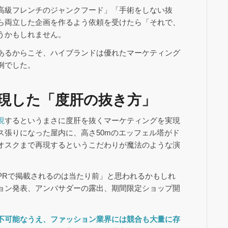
高級フレンチのジャンクフード」「手術をしない抜
ら両立した企画を作るよう依頼を受けたら「それで、
うかもしれません。
あるからこそ、ハイブランドは優れたマーケティング
例でした。
現した「度肝の抜き方」
現
するというまさに度肝を抜くマーケティングを実現
ス張りになった屋内に、高さ50mのエッフェル塔がド
オスクまで再現するというこだわりが魔法のような演
PRで掲載されるのは当たり前」と思われるかもしれ
ョン発表、アンバサダーの露出、期間限定ショップ開
不可能なうえ、ファッション業界には競合も大量に存