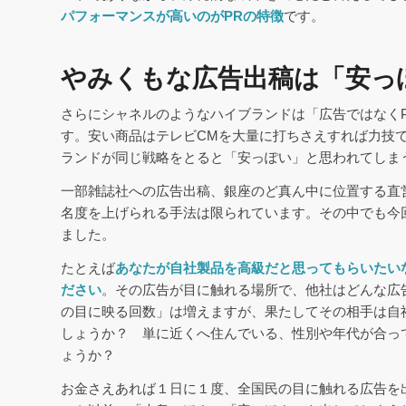
パフォーマンスが高いのがPRの特徴
です。
やみくもな広告出稿は「安っ
さらにシャネルのようなハイブランドは「広告ではなく
す。安い商品はテレビCMを大量に打ちさえすれば力技
ランドが同じ戦略をとると「安っぽい」と思われてしま
一部雑誌社への広告出稿、銀座のど真ん中に位置する直
名度を上げられる手法は限られています。その中でも今
ました。
たとえば
あなたが自社製品を高級だと思ってもらいたい
ださい
。その広告が目に触れる場所で、他社はどんな広
の目に映る回数」は増えますが、果たしてその相手は自
しょうか？ 単に近くへ住んでいる、性別や年代が合っ
ょうか？
お金さえあれば１日に１度、全国民の目に触れる広告を