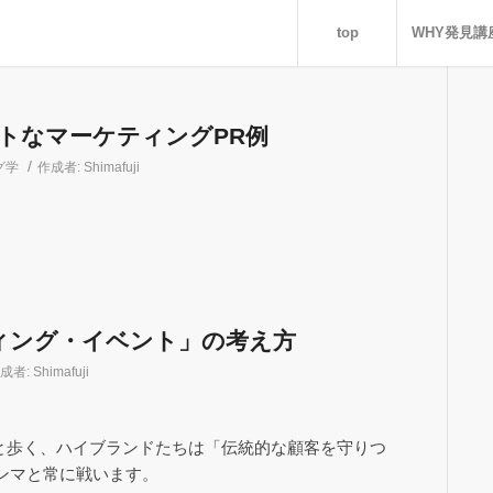
top
WHY発見講
ストなマーケティングPR例
/
グ学
作成者:
Shimafuji
ィング・イベント」の考え方
成者:
Shimafuji
うと歩く、ハイブランドたちは「伝統的な顧客を守りつ
ンマと常に戦います。