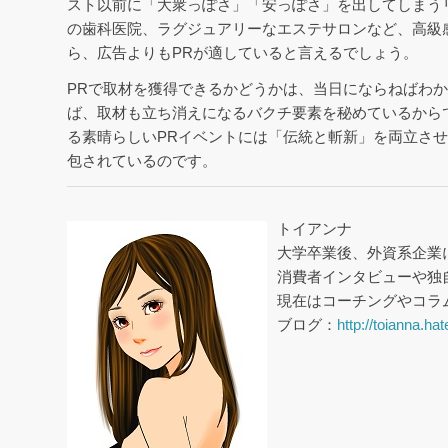
スト以前に「大衆っぽさ」「安っぽさ」を出してしまう
の歯科医院、ラグジュアリーなエステサロンなど、高級
ら、広告よりもPRが適していると言えるでしょう。
PRで取材を獲得できるかどうかは、当日にならねばわ
ば、取材も立ち消えになるバクチ要素を秘めているから
る素晴らしいPRイベントには「伝統と斬新」を両立さ
包されているのです。
トイアンナ
大学卒業後、外資系企業
消費者インタビューや独
現在はコーチングやコラ
ブログ：
http://toianna.h