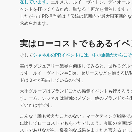
在しています。
エルメス、ルイ・ヴィトン、ディオール
ベントを打ってくるため、単なる「何かを開催します」
したがってPR担当者は「伝統の範囲内で最大限革新的
求められます。
実はローコストでもあるイベ
そして
シャネルのPRイベントには、中小企業だからこ
実はラグジュアリー業界を俯瞰してみると、世界３グル
ます。ルイ・ヴィトンやDior、セリーヌなどを抱えるL
ドは３社が独占しているのです。
大手グループはブランドごとの協働イベントも行えるう
す。一方、シャネルは単独のメゾン。他のブランドから
ていたはずです。
こんな「誰も考えたことのない」マーケティング戦略で
に比してローコストでもあったでしょう。今回の企画は
ストでありながら、爆発的な成果を出せたと言えるでし