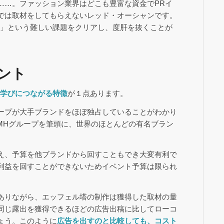
……。ファッション業界はどこも豊富な資金でPRイ
では取材をしてもらえないレッド・オーシャンです。
な」という難しい課題をクリアし、度肝を抜くことが
ント
そ学びにつながる特徴
が１点あります。
ープが大手ブランドをほぼ独占していることがわかり
VMHグループを筆頭に、世界のほとんどの有名ブラン
え、予算を他ブランドから回すこともでき大変有利で
利益を回すことができないためイベント予算は限られ
ありながら、エッフェル塔の制作は獲得した取材の量
同じ露出を獲得できるほどの広告出稿に比してローコ
ょう。このように
広告を出すのと比較しても、コスト