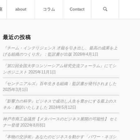
座
about
コラム
Contact
最近の投稿
『チーム・インテリジェンス 才能を引き出し、最高の成果を上
げる組織のつくり方』：監訳書が出版
2026年4月1日
『第22回全国大学コンソーシアム研究交流フォーラム』にてシ
ンポジニスト
2025年11月1日
『センテニアルズ』百年生きる組織：監訳書が発刊されました
2025年3月1日
『影響力の科学』ビジネスで成功し人生を豊かにする最上のス
キル：翻訳いたしました
2024年5月12日
神戸市商工会議所【メタバースのビジネス展開の可能性】 セミ
ナー登壇
2022年8月8日
『本物の交渉術』あなたのビジネスを動かす「パワー・ネゴシ