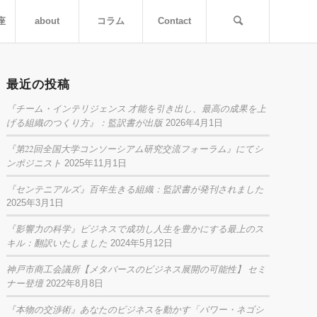
座
about
コラム
Contact
最近の投稿
『チーム・インテリジェンス 才能を引き出し、最高の成果を上
げる組織のつくり方』：監訳書が出版
2026年4月1日
『第22回全国大学コンソーシアム研究交流フォーラム』にてシ
ンポジニスト
2025年11月1日
『センテニアルズ』百年生きる組織：監訳書が発刊されました
2025年3月1日
『影響力の科学』ビジネスで成功し人生を豊かにする最上のス
キル：翻訳いたしました
2024年5月12日
神戸市商工会議所【メタバースのビジネス展開の可能性】 セミ
ナー登壇
2022年8月8日
『本物の交渉術』あなたのビジネスを動かす「パワー・ネゴシ