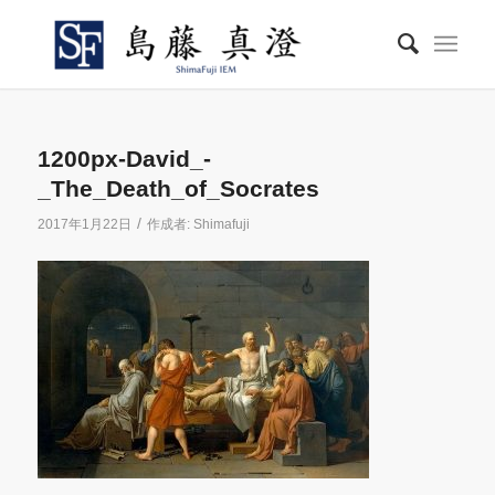
1200px-David_-
_The_Death_of_Socrates
/
2017年1月22日
作成者:
Shimafuji