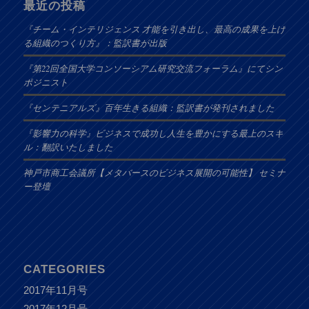
最近の投稿
『チーム・インテリジェンス 才能を引き出し、最高の成果を上げ
る組織のつくり方』：監訳書が出版
『第22回全国大学コンソーシアム研究交流フォーラム』にてシン
ポジニスト
『センテニアルズ』百年生きる組織：監訳書が発刊されました
『影響力の科学』ビジネスで成功し人生を豊かにする最上のスキ
ル：翻訳いたしました
神戸市商工会議所【メタバースのビジネス展開の可能性】 セミナ
ー登壇
CATEGORIES
2017年11月号
2017年12月号