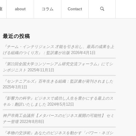
座
about
コラム
Contact
最近の投稿
『チーム・インテリジェンス 才能を引き出し、最高の成果を上
げる組織のつくり方』：監訳書が出版
2026年4月1日
『第22回全国大学コンソーシアム研究交流フォーラム』にてシ
ンポジニスト
2025年11月1日
『センテニアルズ』百年生きる組織：監訳書が発刊されました
2025年3月1日
『影響力の科学』ビジネスで成功し人生を豊かにする最上のス
キル：翻訳いたしました
2024年5月12日
神戸市商工会議所【メタバースのビジネス展開の可能性】 セミ
ナー登壇
2022年8月8日
『本物の交渉術』あなたのビジネスを動かす「パワー・ネゴシ