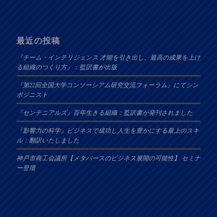
最近の投稿
『チーム・インテリジェンス 才能を引き出し、最高の成果を上げ
る組織のつくり方』：監訳書が出版
『第22回全国大学コンソーシアム研究交流フォーラム』にてシン
ポジニスト
『センテニアルズ』百年生きる組織：監訳書が発刊されました
『影響力の科学』ビジネスで成功し人生を豊かにする最上のスキ
ル：翻訳いたしました
神戸市商工会議所【メタバースのビジネス展開の可能性】 セミナ
ー登壇