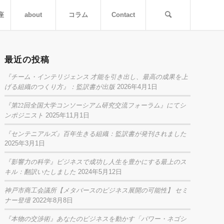
座
about
コラム
Contact
最近の投稿
『チーム・インテリジェンス 才能を引き出し、最高の成果を上
げる組織のつくり方』：監訳書が出版
2026年4月1日
『第22回全国大学コンソーシアム研究交流フォーラム』にてシ
ンポジニスト
2025年11月1日
『センテニアルズ』百年生きる組織：監訳書が発刊されました
2025年3月1日
『影響力の科学』ビジネスで成功し人生を豊かにする最上のス
キル：翻訳いたしました
2024年5月12日
神戸市商工会議所【メタバースのビジネス展開の可能性】 セミ
ナー登壇
2022年8月8日
『本物の交渉術』あなたのビジネスを動かす「パワー・ネゴシ