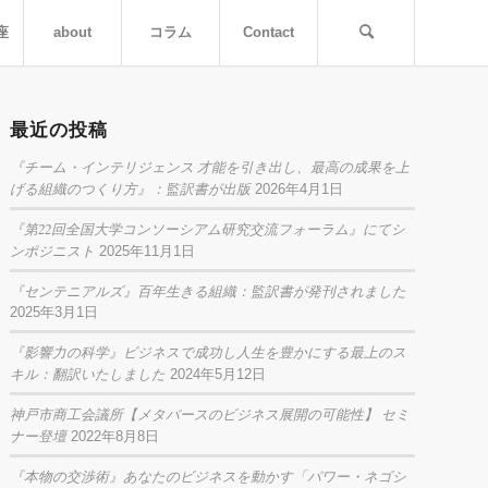
座
about
コラム
Contact
最近の投稿
『チーム・インテリジェンス 才能を引き出し、最高の成果を上
げる組織のつくり方』：監訳書が出版
2026年4月1日
『第22回全国大学コンソーシアム研究交流フォーラム』にてシ
ンポジニスト
2025年11月1日
『センテニアルズ』百年生きる組織：監訳書が発刊されました
2025年3月1日
『影響力の科学』ビジネスで成功し人生を豊かにする最上のス
キル：翻訳いたしました
2024年5月12日
神戸市商工会議所【メタバースのビジネス展開の可能性】 セミ
ナー登壇
2022年8月8日
『本物の交渉術』あなたのビジネスを動かす「パワー・ネゴシ