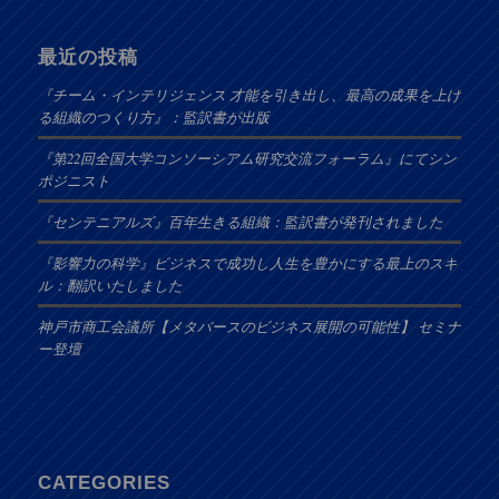
最近の投稿
『チーム・インテリジェンス 才能を引き出し、最高の成果を上げ
る組織のつくり方』：監訳書が出版
『第22回全国大学コンソーシアム研究交流フォーラム』にてシン
ポジニスト
『センテニアルズ』百年生きる組織：監訳書が発刊されました
『影響力の科学』ビジネスで成功し人生を豊かにする最上のスキ
ル：翻訳いたしました
神戸市商工会議所【メタバースのビジネス展開の可能性】 セミナ
ー登壇
CATEGORIES