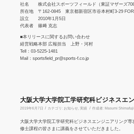
社名 株式会社スポーツフィールド（東証マザーズ70
所在地 〒162-0845 東京都新宿区市谷本村町3-29 FORE
設立 2010年1月5日
代表者 篠﨑 克志
■本リリースに関するお問い合わせ
経営戦略本部 広報担当 上野・河村
Tell：03-5225-1481
Mail：sportsfield_pr@sports-f.co.jp
大阪大学大学院工学研究科ビジネスエ
/
/
2019年6月7日
カテゴリ:
お知らせ
,
実績
作成者:
Masumi Shimafuji
大阪大学大学院工学研究科ビジネスエンジニアリング専
修士課程の皆さまに講義をさせていただきました。