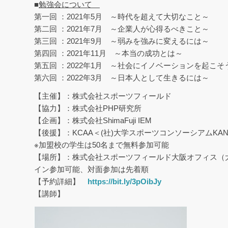
■
勉強会について
第一回 ：2021年5月 ～時代を超えて大切なこと～
第二回 ：2021年7月 ～企業人が心得るべきこと～
第三回 ：2021年9月 ～弱みを強みに変えるには～
第四回 ：2021年11月 ～本当の成功とは～
第五回 ：2022年1月 ～社会にイノベーションを起こそ
第六回 ：2022年3月 ～日本人として生きるには～
【主催】：株式会社スポーツフィールド
【協力】：株式会社PHP研究所
【企画】：株式会社ShimaFuji IEM
【後援】：KCAA＜(社)大学スポーツコンソーシアムKAN
※加盟校の学生は50名まで無料参加可能
【場所】：株式会社スポーツフィールド大阪オフィス（大阪市
イン参加可能、対面参加は先着順
【予約詳細】
https://bit.ly/3pOibJy
【講師】