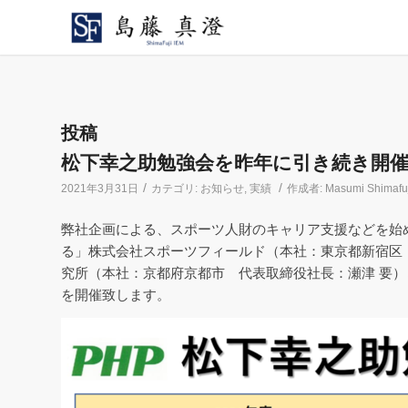
投稿
松下幸之助勉強会を昨年に引き続き開
/
/
2021年3月31日
カテゴリ:
お知らせ
,
実績
作成者:
Masumi Shimafuj
弊社企画による、スポーツ人財のキャリア支援などを始
る」株式会社スポーツフィールド（本社：東京都新宿区 
究所（本社：京都府京都市 代表取締役社長：瀬津 要
を開催致します。