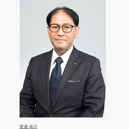
渡邊
祐介