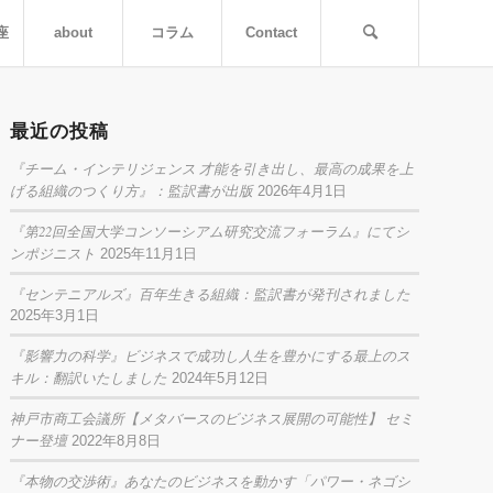
座
about
コラム
Contact
最近の投稿
『チーム・インテリジェンス 才能を引き出し、最高の成果を上
げる組織のつくり方』：監訳書が出版
2026年4月1日
『第22回全国大学コンソーシアム研究交流フォーラム』にてシ
ンポジニスト
2025年11月1日
『センテニアルズ』百年生きる組織：監訳書が発刊されました
2025年3月1日
『影響力の科学』ビジネスで成功し人生を豊かにする最上のス
キル：翻訳いたしました
2024年5月12日
神戸市商工会議所【メタバースのビジネス展開の可能性】 セミ
ナー登壇
2022年8月8日
『本物の交渉術』あなたのビジネスを動かす「パワー・ネゴシ