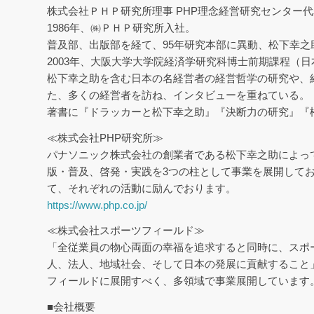
株式会社ＰＨＰ研究所理事 PHP理念経営研究センター
1986年、㈱ＰＨＰ研究所入社。
普及部、出版部を経て、95年研究本部に異動、松下幸
2003年、大阪大学大学院経済学研究科博士前期課程（
松下幸之助を含む日本の名経営者の経営哲学の研究や、
た、多くの経営者を訪ね、インタビューを重ねている。
著書に『ドラッカーと松下幸之助』『決断力の研究』『
≪株式会社PHP研究所≫
パナソニック株式会社の創業者である松下幸之助によっ
版・普及、啓発・実践を3つの柱として事業を展開してお
て、それぞれの活動に励んでおります。
https://www.php.co.jp/
≪株式会社スポーツフィールド≫
「全従業員の物心両面の幸福を追求すると同時に、スポ
人、法人、地域社会、そして日本の発展に貢献すること
フィールドに展開すべく、多領域で事業展開しています
■会社概要