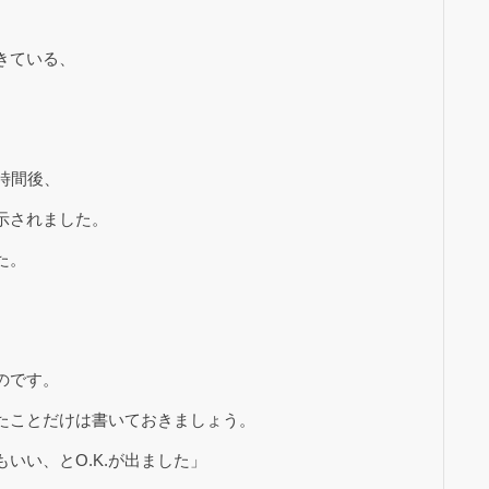
きている、
時間後、
示されました。
た。
、
のです。
たことだけは書いておきましょう。
いい、とO.K.が出ました」