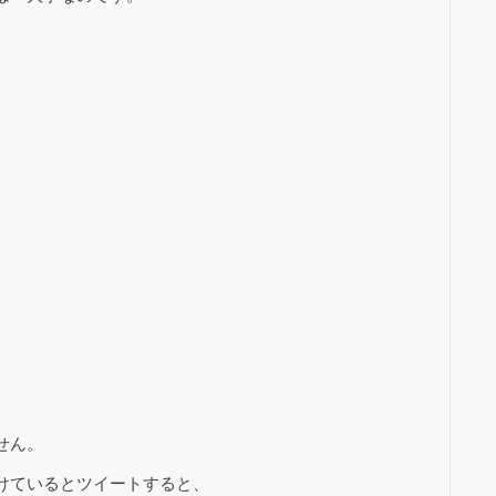
。
、
せん。
けているとツイートすると、