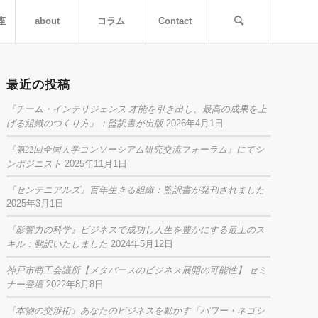
座
about
コラム
Contact
最近の投稿
『チーム・インテリジェンス 才能を引き出し、最高の成果を上
げる組織のつくり方』：監訳書が出版
2026年4月1日
『第22回全国大学コンソーシアム研究交流フォーラム』にてシ
ンポジニスト
2025年11月1日
『センテニアルズ』百年生きる組織：監訳書が発刊されました
2025年3月1日
『影響力の科学』ビジネスで成功し人生を豊かにする最上のス
キル：翻訳いたしました
2024年5月12日
神戸市商工会議所【メタバースのビジネス展開の可能性】 セミ
ナー登壇
2022年8月8日
『本物の交渉術』あなたのビジネスを動かす「パワー・ネゴシ