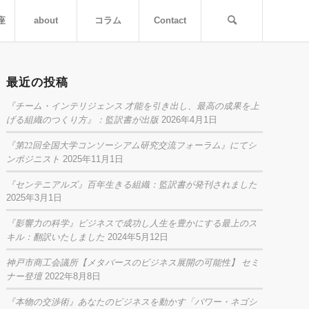
座
about
コラム
Contact
最近の投稿
『チーム・インテリジェンス 才能を引き出し、最高の成果を上
げる組織のつくり方』：監訳書が出版
2026年4月1日
『第22回全国大学コンソーシアム研究交流フォーラム』にてシ
ンポジニスト
2025年11月1日
『センテニアルズ』百年生きる組織：監訳書が発刊されました
2025年3月1日
『影響力の科学』ビジネスで成功し人生を豊かにする最上のス
キル：翻訳いたしました
2024年5月12日
神戸市商工会議所【メタバースのビジネス展開の可能性】 セミ
ナー登壇
2022年8月8日
『本物の交渉術』あなたのビジネスを動かす「パワー・ネゴシ