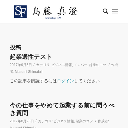
投稿
起業適性テスト
/
/
2017年9月5日
カテゴリ:
ビジネス情報
,
メンバー
,
起業のコツ
作成
者:
Masumi Shimafuji
この記事を購読するには
ログイン
してください
今の仕事をやめて起業する前に問うべ
き質問
/
/
2017年8月23日
カテゴリ:
ビジネス情報
,
起業のコツ
作成者: