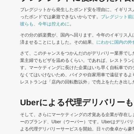
ブレグジットから発生したポンド安を理由に、イギリス
ったポンドでは豪遊できないからです。
ブレグジット前
彼らも、今年は控えめに
。
その分の娯楽費が、国内へ回ります。今年のイギリス人
済ませることにしました。その結果、
にわかに国内の外
さて、このチャンスをつかんだのがデリバリー業界でし
業主婦でもピザを温めるくらい。であれば、レストラン
す。マーケティングに長けた企業はいち早く自転車での
なくてはいけないため、バイクや自家用車で遠征するよ
レストランは「店内の回転数以外」で売上をたたき出し
Uberによる代理デリバリーも
そして、さらにマーケティングの才覚ある企業が存在し
ーのブランド、Uber（ウーバー）です。Uberはデリ
よる代理デリバリーサービスを開始。日々の食卓から豪