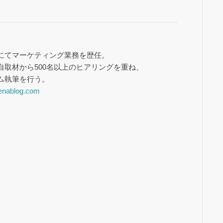
にてマーケティング業務を歴任。
自取材から500名以上のヒアリングを重ね、
ム執筆を行う。
atenablog.com