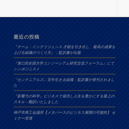
最近の投稿
『チーム・インテリジェンス 才能を引き出し、最高の成果を
上げる組織のつくり方』：監訳書が出版
『第22回全国大学コンソーシアム研究交流フォーラム』にて
シンポジニスト
『センテニアルズ』百年生きる組織：監訳書が発刊されまし
た
『影響力の科学』ビジネスで成功し人生を豊かにする最上の
スキル：翻訳いたしました
神戸市商工会議所【メタバースのビジネス展開の可能性】 セ
ミナー登壇