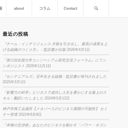
座
about
コラム
Contact
最近の投稿
『チーム・インテリジェンス 才能を引き出し、最高の成果を上
げる組織のつくり方』：監訳書が出版
2026年4月1日
『第22回全国大学コンソーシアム研究交流フォーラム』にてシ
ンポジニスト
2025年11月1日
『センテニアルズ』百年生きる組織：監訳書が発刊されました
2025年3月1日
『影響力の科学』ビジネスで成功し人生を豊かにする最上のス
キル：翻訳いたしました
2024年5月12日
神戸市商工会議所【メタバースのビジネス展開の可能性】 セミ
ナー登壇
2022年8月8日
『本物の交渉術』あなたのビジネスを動かす「パワー・ネゴシ