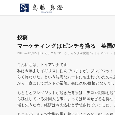
投稿
マーケティングはピンチを操る 英国
/
/
2016年12月27日
カテゴリ:
マーケティング深化論 by トイアンナ
こんにちは、トイアンナです。
私は今年よりイギリスに住んでいますが、ブレグジット
らく終わりだ」という沈痛なムードに包まれていたのを
から一夜にしてポンドが暴落。実に2/3の価格となりまし
もともとブレグジットが起きた背景は「テロや犯罪を起
ら移住している外国人も事によっては帰国せざるを得な
場も失うため、経済は冷え込むと予想されていました。
ところが、そんな危機を乗り越えるどころか、むしろ追