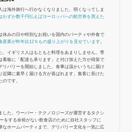
人は海外旅行へ行かなくなりました。弱くなってしま
はわずか数千円払えばヨーロッパへの航空券を買えた
は休みの日や特別なお祝いを国内のパーティや外食で
食産業が昨年比12％もの盛り上がりを見せています
。
た。イギリス人はもともと料理をあまりしません。専
は看板に「配達も承ります」と付け加えた方が得策で
デリバリーを開始しました。食事は温かいうちに届け
り近隣に素早く届ける方が喜ばれます。集客に長けた
たのです。
ました。ウーバー・テクノロジーズが運営するタクシ
バリーをする余裕がない飲食店のために自社スタッフに
華なホームパーティまで、デリバリー文化を一気に広