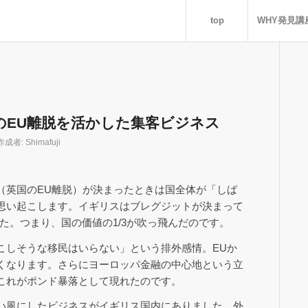
top
WHY発見講
のEU離脱を活かした集客ビジネス
作成者:
Shimafuji
（英国のEU離脱）が決まったときは国全体が「しば
思い起こします。イギリスはブレグジットが決まって
た。つまり、国の価値の1/3が吹っ飛んだのです。
こしそうな移民はいらない」という排外感情。EUか
くなります。さらにヨーロッパ金融の中心地という立
これがポンド暴落として現れたのです。
い風にしたビジネスがイギリス国内にありました。外