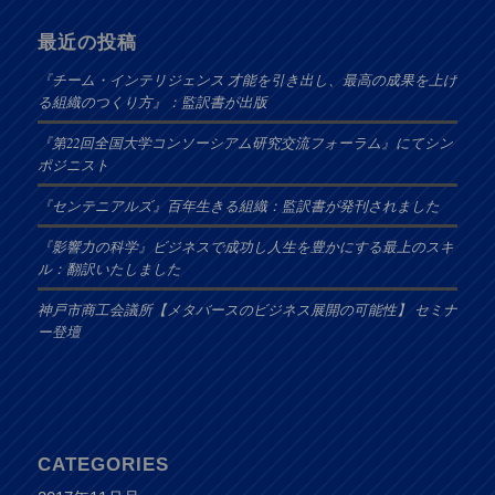
最近の投稿
『チーム・インテリジェンス 才能を引き出し、最高の成果を上げ
る組織のつくり方』：監訳書が出版
『第22回全国大学コンソーシアム研究交流フォーラム』にてシン
ポジニスト
『センテニアルズ』百年生きる組織：監訳書が発刊されました
『影響力の科学』ビジネスで成功し人生を豊かにする最上のスキ
ル：翻訳いたしました
神戸市商工会議所【メタバースのビジネス展開の可能性】 セミナ
ー登壇
CATEGORIES