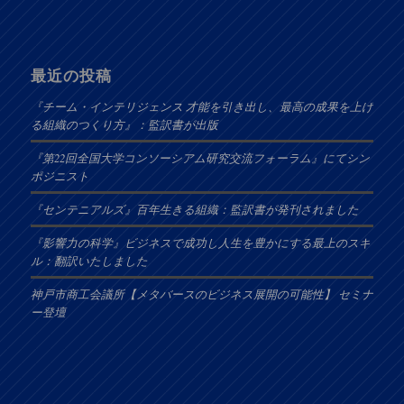
最近の投稿
『チーム・インテリジェンス 才能を引き出し、最高の成果を上げ
る組織のつくり方』：監訳書が出版
『第22回全国大学コンソーシアム研究交流フォーラム』にてシン
ポジニスト
『センテニアルズ』百年生きる組織：監訳書が発刊されました
『影響力の科学』ビジネスで成功し人生を豊かにする最上のスキ
ル：翻訳いたしました
神戸市商工会議所【メタバースのビジネス展開の可能性】 セミナ
ー登壇