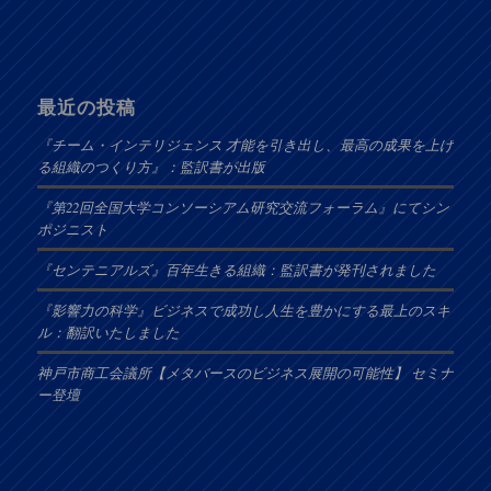
最近の投稿
『チーム・インテリジェンス 才能を引き出し、最高の成果を上げ
る組織のつくり方』：監訳書が出版
『第22回全国大学コンソーシアム研究交流フォーラム』にてシン
ポジニスト
『センテニアルズ』百年生きる組織：監訳書が発刊されました
『影響力の科学』ビジネスで成功し人生を豊かにする最上のスキ
ル：翻訳いたしました
神戸市商工会議所【メタバースのビジネス展開の可能性】 セミナ
ー登壇