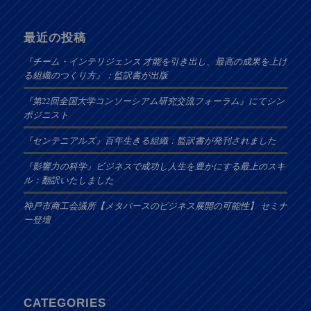
最近の投稿
『チーム・インテリジェンス 才能を引き出し、最高の成果を上げ
る組織のつくり方』：監訳書が出版
『第22回全国大学コンソーシアム研究交流フォーラム』にてシン
ポジニスト
『センテニアルズ』百年生きる組織：監訳書が発刊されました
『影響力の科学』ビジネスで成功し人生を豊かにする最上のスキ
ル：翻訳いたしました
神戸市商工会議所【メタバースのビジネス展開の可能性】 セミナ
ー登壇
CATEGORIES