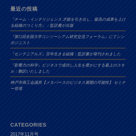
最近の投稿
『チーム・インテリジェンス 才能を引き出し、最高の成果を上げ
る組織のつくり方』：監訳書が出版
『第22回全国大学コンソーシアム研究交流フォーラム』にてシン
ポジニスト
『センテニアルズ』百年生きる組織：監訳書が発刊されました
『影響力の科学』ビジネスで成功し人生を豊かにする最上のスキ
ル：翻訳いたしました
神戸市商工会議所【メタバースのビジネス展開の可能性】 セミナ
ー登壇
CATEGORIES
2017年11月号