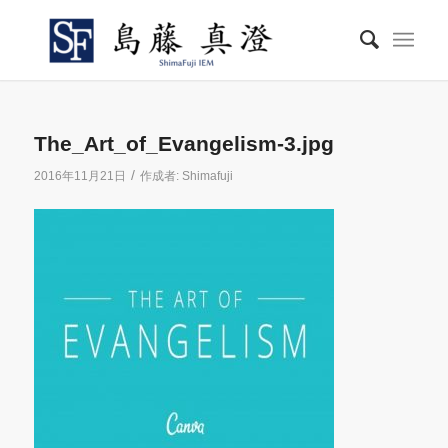
The_Art_of_Evangelism-3.jpg
/
2016年11月21日
作成者:
Shimafuji