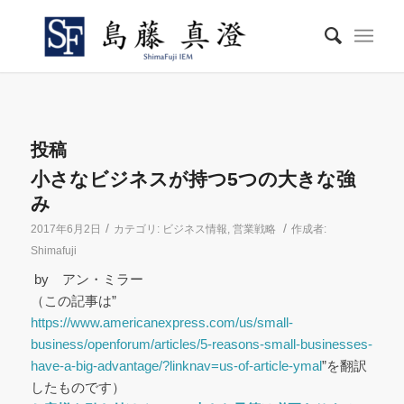
投稿
小さなビジネスが持つ5つの大きな強
み
/
/
2017年6月2日
カテゴリ:
ビジネス情報
,
営業戦略
作成者:
Shimafuji
by アン・ミラー
（この記事は”
https://www.americanexpress.com/us/small-
business/openforum/articles/5-reasons-small-businesses-
have-a-big-advantage/?linknav=us-of-article-ymal
”を翻訳
したものです）