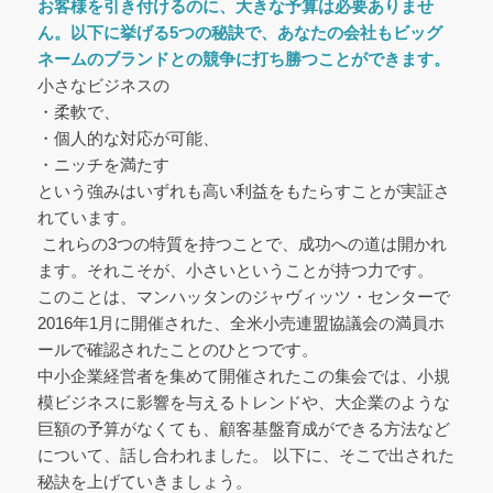
お客様を引き付けるのに、大きな予算は必要ありませ
ん。
以下に挙げる5つの秘訣で、あなたの会社も
ビッグ
ネームのブランドとの競争に打ち勝つことができます。
小さなビジネスの
・柔軟で、
・個人的な対応が可能、
・ニッチを満たす
という強みはいずれも高い利益をもたらすことが実証さ
れています。
これらの3つの特質を持つことで、成功への道は開かれ
ます。それこそが、小さいということが持つ力です。
このことは、マンハッタンのジャヴィッツ・センターで
2016年1月に開催された、全米小売連盟協議会の満員ホ
ールで確認されたことのひとつです。
中小企業経営者を集めて開催されたこの集会では、小規
模ビジネスに影響を与えるトレンドや、大企業のような
巨額の予算がなくても、顧客基盤育成ができる方法など
について、話し合われました。 以下に、そこで出された
秘訣を上げていきましょう。