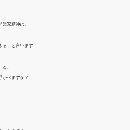
起業家精神は、
きる、と言います。
、と。
浮かべますか？
。