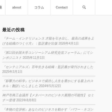
座
about
コラム
Contact
最近の投稿
『チーム・インテリジェンス 才能を引き出し、最高の成果を上
げる組織のつくり方』：監訳書が出版
2026年4月1日
『第22回全国大学コンソーシアム研究交流フォーラム』にてシ
ンポジニスト
2025年11月1日
『センテニアルズ』百年生きる組織：監訳書が発刊されました
2025年3月1日
『影響力の科学』ビジネスで成功し人生を豊かにする最上のス
キル：翻訳いたしました
2024年5月12日
神戸市商工会議所【メタバースのビジネス展開の可能性】 セミ
ナー登壇
2022年8月8日
『本物の交渉術』あなたのビジネスを動かす「パワー・ネゴシ