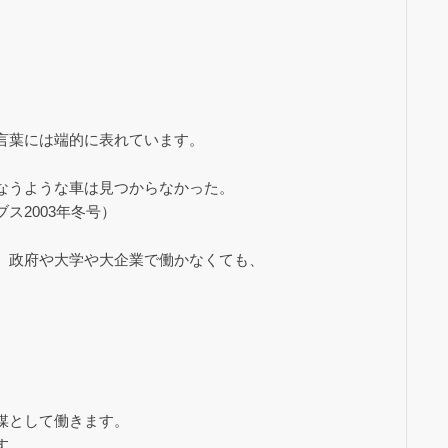
言葉には端的に表れています。
。
なうような車は見つからなかった。
ス2003年冬号）
、政府や大学や大企業で働かなくても、
媒として働きます。
す。