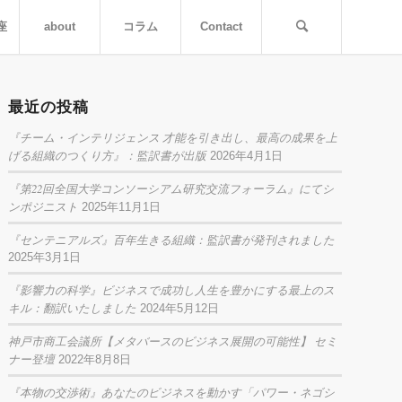
座
about
コラム
Contact
最近の投稿
『チーム・インテリジェンス 才能を引き出し、最高の成果を上
げる組織のつくり方』：監訳書が出版
2026年4月1日
『第22回全国大学コンソーシアム研究交流フォーラム』にてシ
ンポジニスト
2025年11月1日
『センテニアルズ』百年生きる組織：監訳書が発刊されました
2025年3月1日
『影響力の科学』ビジネスで成功し人生を豊かにする最上のス
キル：翻訳いたしました
2024年5月12日
神戸市商工会議所【メタバースのビジネス展開の可能性】 セミ
ナー登壇
2022年8月8日
『本物の交渉術』あなたのビジネスを動かす「パワー・ネゴシ