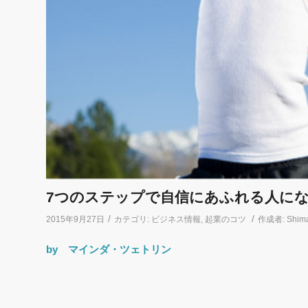
7つのステップで自信にあふれる人に
/
/
2015年9月27日
カテゴリ:
ビジネス情報
,
起業のコツ
作成者:
Shima
by マインダ・ツェトリン