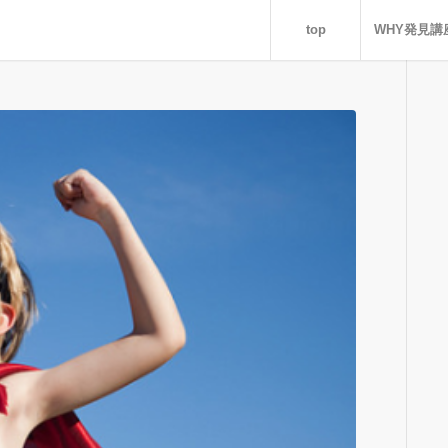
top
WHY発見講