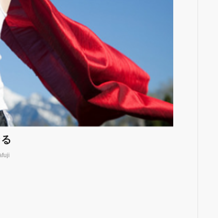
なる
fuji